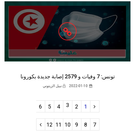
تونس: 7 وفيات و 2579 إصابة جديدة بكورونا
2022-01-10
نبيل الزيتوني
3
6
5
4
2
1
12
11
10
9
8
7