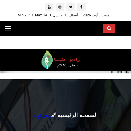
o
o
السبت 8 أوت 2026
أتصال بنا
قابس, Min:28
C
C Max:34
ggle
ation
وطنية
الصفحة الرئيسية