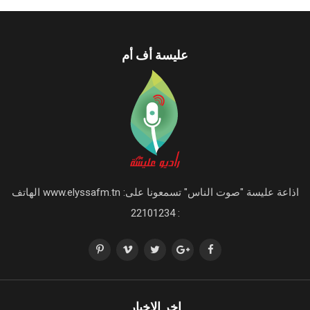
عليسة أف أم
اذاعة عليسة "صوت الناس" تسمعونا على: www.elyssafm.tn الهاتف
: 22101234
اخر الاخبار