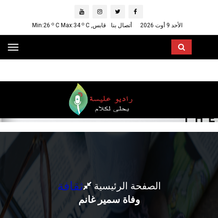
o
o
الأحد 9 أوت 2026
أتصال بنا
قابس, Min:26
C
C Max:34
ggle
ation
ثقافة
الصفحة الرئيسية
وفاة سمير غانم