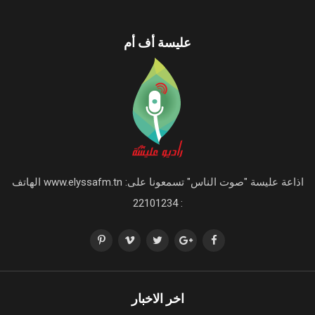
عليسة أف أم
اذاعة عليسة "صوت الناس" تسمعونا على: www.elyssafm.tn الهاتف
: 22101234
اخر الاخبار