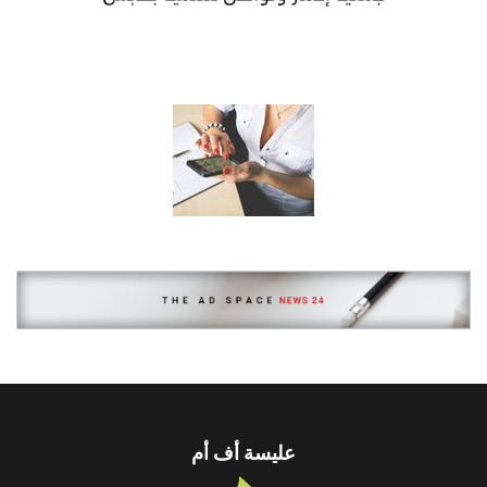
عليسة أف أم