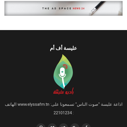
عليسة أف أم
اذاعة عليسة "صوت الناس" تسمعونا على: www.elyssafm.tn الهاتف
: 22101234