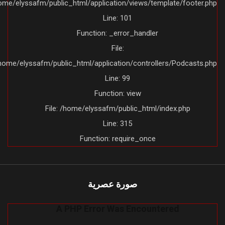
/home/elyssafm/public_html/application/views/template/footer.ph
Line: 101
Function: _error_handler
File:
/home/elyssafm/public_html/application/controllers/Podcasts.ph
Line: 99
Function: view
File: /home/elyssafm/public_html/index.php
Line: 315
Function: require_once
صورة عصرية
A PHP Error Was Encountered