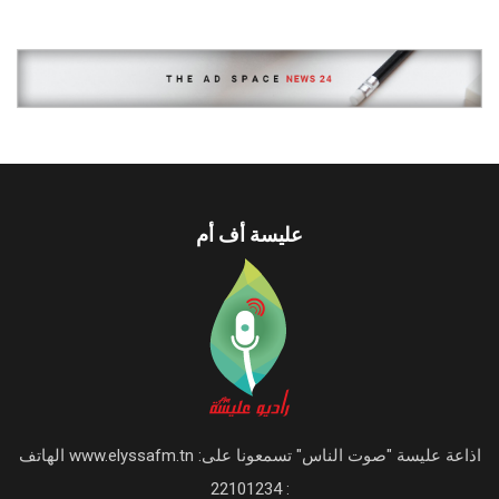
عليسة أف أم
اذاعة عليسة "صوت الناس" تسمعونا على: www.elyssafm.tn الهاتف
: 22101234