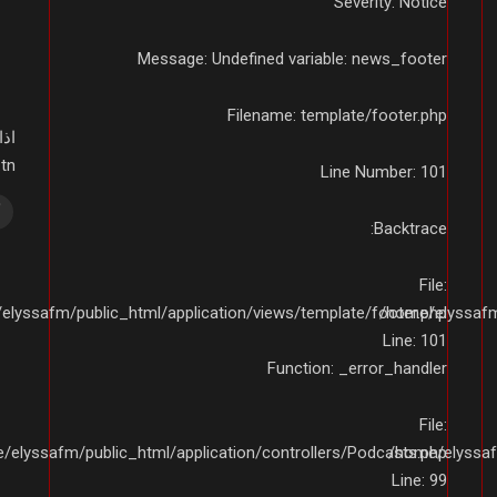
Severity: Notice
Message: Undefined variable: news_footer
Filename: template/footer.php
ا:
الهات
Line Number: 101
Backtrace:
File:
elyssafm/public_html/application/views/template/footer.php
/home/elyssafm/
Line: 101
Function: _error_handler
File:
/elyssafm/public_html/application/controllers/Podcasts.php
/home/elyssaf
Line: 99