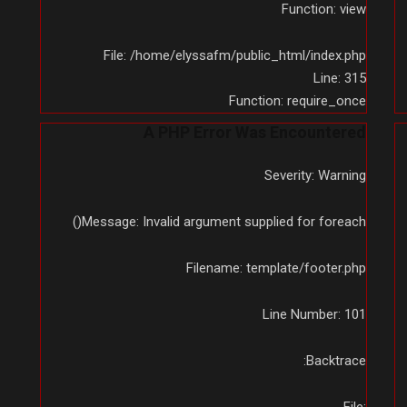
Function: view
File: /home/elyssafm/public_html/index.php
Line: 315
Function: require_once
A PHP Error Was Encountered
Severity: Warning
Message: Invalid argument supplied for foreach()
Filename: template/footer.php
Line Number: 101
Backtrace: