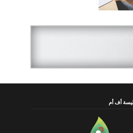
يسة أف أم