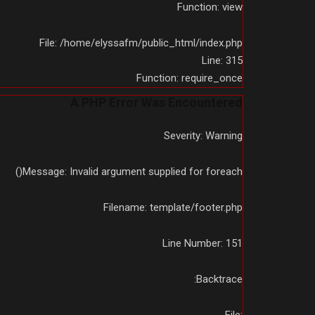
Function: view
File: /home/elyssafm/public_html/index.php
Line: 315
Function: require_once
A PHP Error Was Encountered
Severity: Warning
Message: Invalid argument supplied for foreach()
Filename: template/footer.php
Line Number: 151
Backtrace: