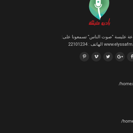
ذاعة عليسة "صوت الناس" تسمعونا على
www.elyssafm.tn ف : 22101234
/home/
/home