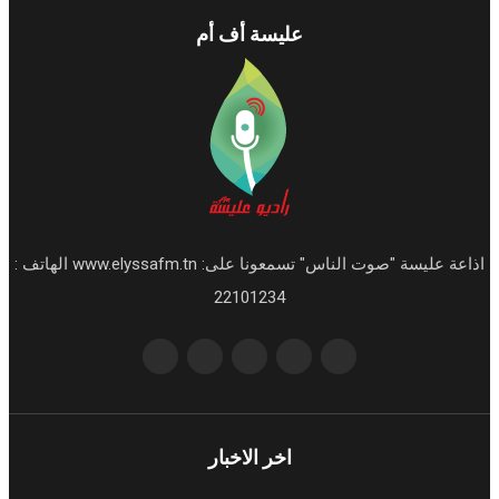
عليسة أف أم
اذاعة عليسة "صوت الناس" تسمعونا على: www.elyssafm.tn الهاتف :
22101234
اخر الاخبار