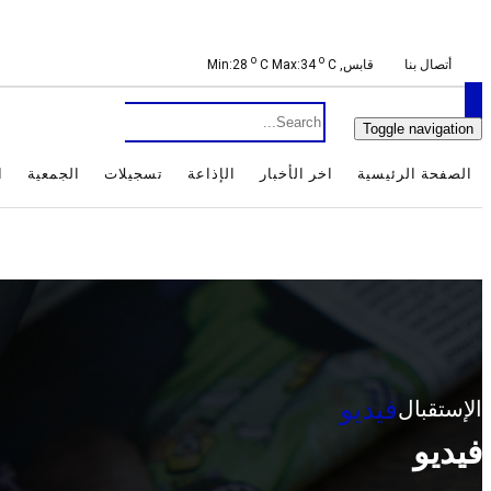
o
o
أتصال بنا
قابس, Min:28
C
C Max:34
Toggle navigation
الصفحة الرئيسية
اخر الأخبار
الإذاعة
تسجيلات
الجمعية
ا
فيديو
الإستقبال
فيديو