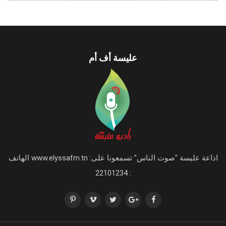
عليسة أف أم
اذاعة عليسة "صوت الناس" تسمعونا على: www.elyssafm.tn الهاتف
: 22101234