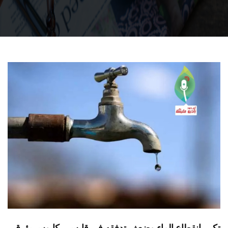
تكرر إنقطاع الماء وضعف تدفقه في قابس...كابوس يؤرق