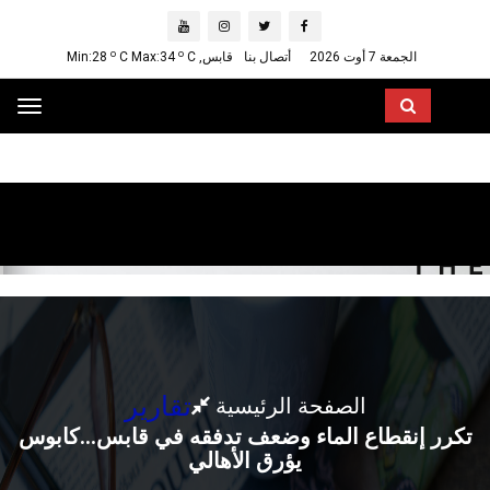
o
o
الجمعة 7 أوت 2026
أتصال بنا
قابس, Min:28
C
C Max:34
ggle
ation
تقارير
الصفحة الرئيسية
تكرر إنقطاع الماء وضعف تدفقه في قابس...كابوس
يؤرق الأهالي