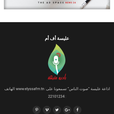
عليسة أف أم
اذاعة عليسة "صوت الناس" تسمعونا على: www.elyssafm.tn الهاتف
: 22101234