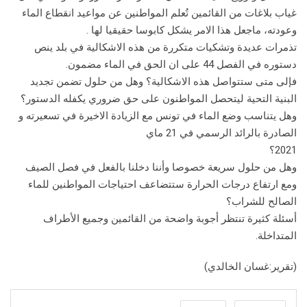
غياب بلاغات من القائمين تُعلم المواطنين عن مواعيد انقطاع الماء
وعودته، ماجعل هذا الامر يشكل كابوسا حقيقيا لها .
تذمرات عديدة وتشكيات متكررة من هذه الاشكالية في بلد ينص
دستوره في الفصل 44 على ان الحق في الماء مضمون.
فإلى متى ستتواصل هذه الاشكالية؟ وهل من حلول تضمن تجديد
البنية التحية ليتحصل المواطنون على حق ضروري يكفله الدستور؟
وهل يتناسب وضع الماء في تونس مع الزيادة الاخيرة في تسعيرته و
الصادرة بالرائد الرسمي في 21 ماي
2021؟
وهل من حلول سريعة خصوصا وأننا دخلنا بالفعل في فصل الصيف
ومع ارتفاع درجات الحرارة ستتضاعف احتياجات المواطنين للماء
الصالح للشراب؟
أسئلة كثيرة تنتظر أجوبة واضحة من القائمين وجميع الأطراف
المتداخلة.
(تقرير:غسان الخالدي)