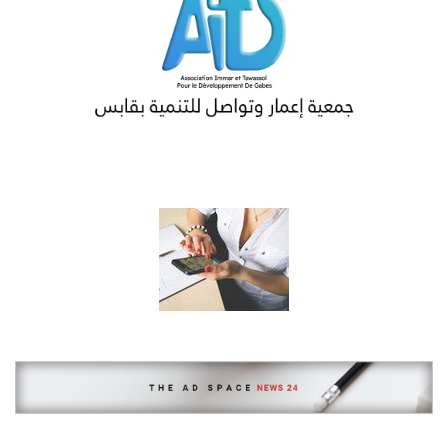
عليسة أف أم
اذاعة عليسة "صوت الناس" تسمعونا على: www.elyssafm.tn الهاتف
: 22101234