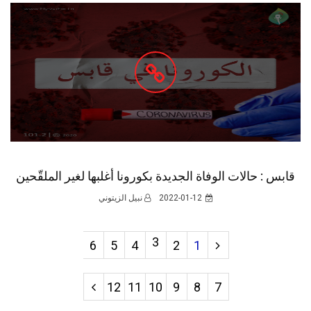
6
5
4
2
1
12
11
10
9
8
7
LIKE OUR FACEBOOK PAGE
143 063 J'AIMES LIKES
LIKE OUR YOUTUBE CHANNEL
2760 LIKES
SUBSCRIBE TO OUR INSTAGRAM
5065 LIKES
اخر الأخبار
تقرير مراقب الحسابات لسنة 2024
2025-09-30