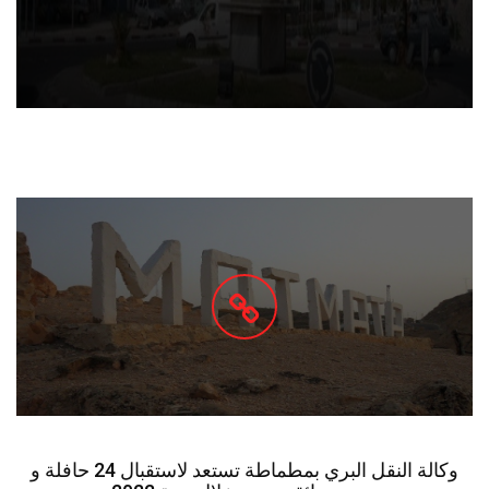
وكالة النقل البري بمطماطة تستعد لاستقبال 24 حافلة و
تعيين سائقين جدد خلال سنة 2022
2022-02-21
امنة بوزيان
بوشمّة - ڨابس: الأهالي يحتاجون