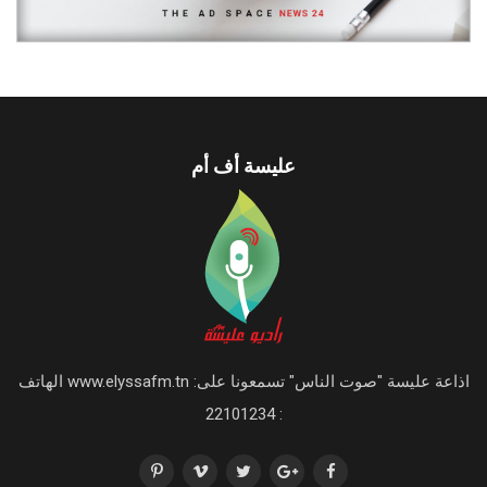
عليسة أف أم
اذاعة عليسة "صوت الناس" تسمعونا على: www.elyssafm.tn الهاتف
: 22101234