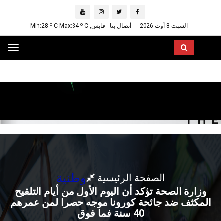
o
o
السبت 8 أوت 2026
أتصال بنا
قابس, Min:28
C
C Max:34
ggle
ation
وطنية
الصفحة الرئيسية
وزارة الصحة تؤكد أن اليوم الأول من أيام التلقيح
المكثف ضد جائحة كورونا موجه حصرا لمن عمرهم
40 سنة فما فوق