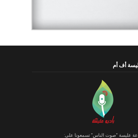
يسة أف أم
اعة عليسة "صوت الناس" تسمعونا على: