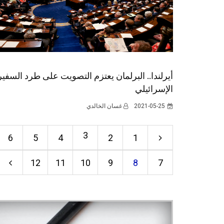
أيرلندا.. البرلمان يعتزم التصويت على طرد السفير
الإسرائيلي
2021-05-25
غسان الخالدي
3
6
5
4
2
1
12
11
10
9
8
7