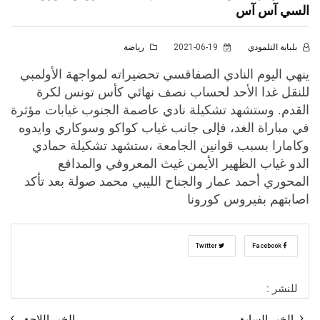
السي آس آس
بلبابة التلمودي
2021-06-19
رياضة
ينهي اليوم النادي الصفاقسي تحضيراته لمواجهة الأولمبي
للنقل غدا الأحد لحساب نصف نهائي كأس تونس لكرة
القدم. وستشهد تشكيلة نادي عاصمة الجنوب غيابات مؤثرة
في مباراة الغد، فإلى جانب غياب كواكو وسوكاري وايدوه
وكامارا بسبب قوانين الجامعة ،ستشهد تشكيلة حمادي
الدو غياب الظهير الأيمن غيث المعروفي والمدافع
المحوري أحمد عمار والجناح الليبي محمد صولة بعد تأكد
اصابتهم بفيروس كورونا
Twitter
Facebook
للنشر :
الخبر السابق
الخبر اللاحق