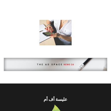
عليسة أف أم