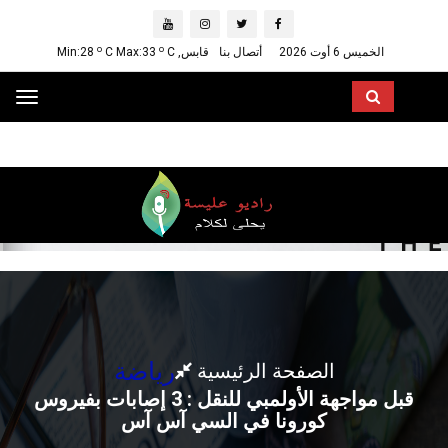
o
o
الخميس 6 أوت 2026
أتصال بنا
قابس, Min:28
C
C Max:33
ggle
ation
رياضة
الصفحة الرئيسية
قبل مواجهة الأولمبي للنقل : 3 إصابات بفيروس
كورونا في السي آس آس