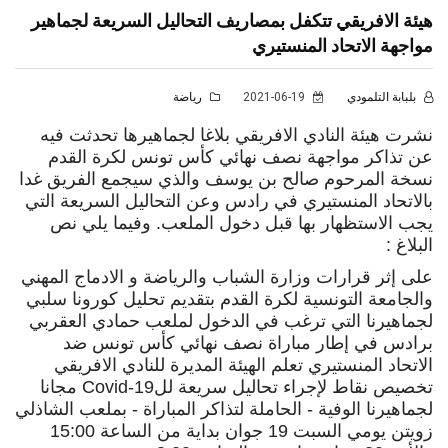
هيئة الافريقي تتكفل بمصاريف التحاليل السريعة لجماهير
مواجهة الاتحاد المنستيري
بلبابة التلمودي
2021-06-19
رياضة
نشرت هيئة النادي الافريقي بلاغا لجماهيرها تحدثت فيه
عن تذاكر مواجهة نصف نهائي كأس تونس لكرة القدم
نسخة المرحوم صالح بن يوسف والذي سيجمع الفريق غدا
بالاتحاد المنستيري في رادس وعن التحاليل السريعة التي
يجب الاستظهار بها قبل دخول الملعب. وفيما يلي نص
البلاغ
:
على إثر قرارات وزارة الشباب والرياضة و الادماج المهني
والجامعة التونسية لكرة القدم بتقديم تحليل كورونا سلبي
لجماهيرنا التي ترغب في الدخول لملعب حمادي العقربي
برادس في إطار مباراة نصف نهائي كأس تونس ضد
الاتحاد المنستيري تعلم الهيئة المديرة للنادي الافريقي
تخصيص نقاط لإجراء تحاليل سريعة لل
Covid-19
مجانا
لجماهيرنا الوفية - الحاملة لتذاكر المباراة - بملعب الشاذلي
زويتن يومي السبت 19 جوان بداية من الساعة 15:00