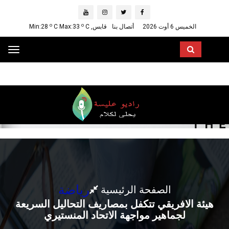
o
o
الخميس 6 أوت 2026
أتصال بنا
قابس, Min:28
C
C Max:33
ggle
ation
رياضة
الصفحة الرئيسية
هيئة الافريقي تتكفل بمصاريف التحاليل السريعة
لجماهير مواجهة الاتحاد المنستيري