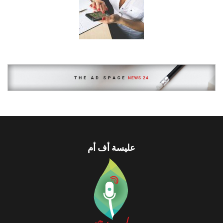
عليسة أف أم