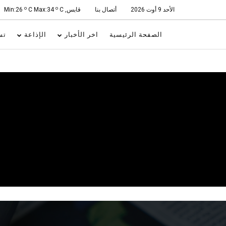
o
o
الأحد 9 أوت 2026
أتصال بنا
قابس, Min:26
C
C Max:34
الصفحة الرئيسية
اخر الأخبار
الإذاعة
تس