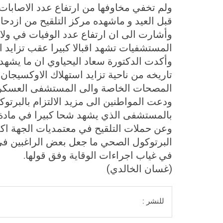
ولم تخفي مخاوفها من ارتفاع عدد الاصابات
قبل العيد و ماشهده مركز التلقيح من ازدحام
وأشارت الى ان ارتفاع عدد الوفيات في ولا
المستشفيات تشهد اقبالا كبيرا عقب تزايد 
وأكدت الدكتورة سعاد اليحياوي ان ما يش
تاريخه من ناحية تزايد استهلاك الاوكسيجان
المصحات الخاصة والى المستشفى العسكر
ودعت المواطنين الى مزيد الالتزام بالبرتو
بالمستشفى الذي يشهد شحا كبيرا في مادة 
وعن حملات التلقيح في معتمديات الجهة اكد
البرتوكول الصحي ما جعل بعض الراغبين في 
في غياب اجراءات الوقاية وفق قولها.
(غسان الخالدي)
للنشر :